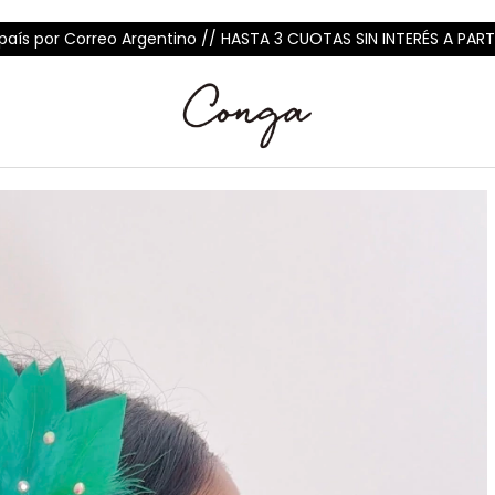
 país por Correo Argentino // HASTA 3 CUOTAS SIN INTERÉS A PART