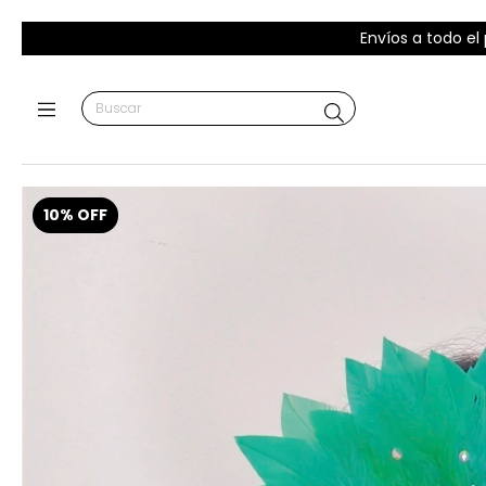
Envíos a todo el
10
%
OFF