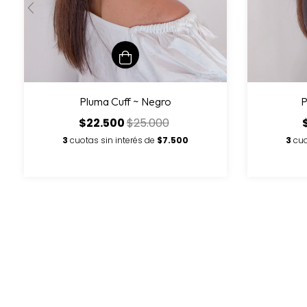
P
Pluma Cuff ~ Negro
$22.500
$25.000
3
cuo
3
cuotas sin interés de
$7.500