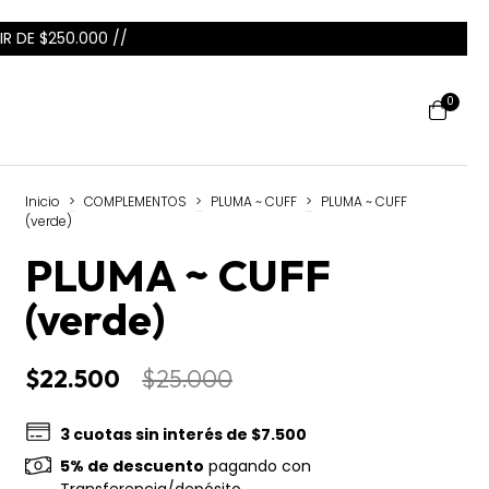
IR DE $250.000 //
0
Inicio
>
COMPLEMENTOS
>
PLUMA ~ CUFF
>
PLUMA ~ CUFF
(verde)
PLUMA ~ CUFF
(verde)
$22.500
$25.000
3
cuotas sin interés de
$7.500
5% de descuento
pagando con